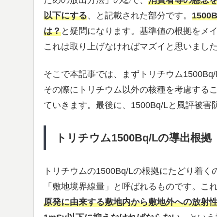
ための放出方法」の②で、
消費者等の懸念を
以下にする
、と記載された部分です。
150
は？
と疑問になります。基準値の根拠をメ
これは取り上げなければマズイと思いまし
そこで本記事では、まずトリチウム1500B
その際にトリチウム以外の核種を考慮する
ていきます。最後に、1500Bq/Lと風評
トリチウム1500Bq/Lの導出根拠
トリチウムの1500Bq/Lの根拠にたどり
「敷地境界線量」と呼ばれるものです。こ
原発に由来する敷地内から敷地外への放射