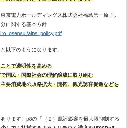
：東京電力ホールディングス株式会社福島第一原子力
処分に関する基本方針
iro_osensui/alps_policy.pdf
ると以下のようになります。
ることで透明性を高める
どで国民・国際社会の理解醸成に取り組む
、主要消費地の販路拡大・開拓、観光誘客促進などを
あります。p8の「（２）風評影響を最大限抑制する