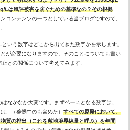
少しでも払拭するようトリチウム濃度を1500Bq/L
0Bq/Lは風評被害を防ぐための基準なの？その根拠
インコンテンツの一つとしている当ブログですので、
た。
q/Lという数字はどこから出てきた数字かを示します。
ことが必要になりますので、そのことについても書い
被害防止との関係について考えてみます。
着くのはなかなか大変です。まずベースとなる数字は、
れは、（稼働中のも含めた）
すべての原発において、
性物質の排出（これを敷地境界線量と呼ぶ）を年間