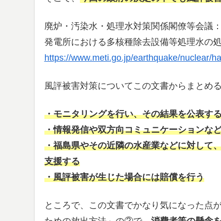
廃炉・汚染水・処理水対策関係閣僚等会議
発電所における多核種除去設備等処理水の
https://www.meti.go.jp/earthquake/nuclear/ha
風評被害対策についてこの文書からまとめ
・モニタリングを行い、その結果を公表す
・情報発信や双方向コミュニケーションな
・福島県やその近隣の水産業などに対して
支援する
・風評被害が生じた場合には賠償を行う
ところで、この文書でかなり気になった点が