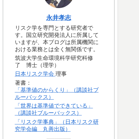
永井孝志
リスク学を専門とする研究者で
す。国立研究開発法人に所属して
いますが、本ブログは所属機関に
おける業務とは全く無関係です。
筑波大学生命環境科学研究科修
了 博士（理学）
日本リスク学会
理事
著書：
「基準値のからくり」（講談社ブ
ルーバックス）
「世界は基準値でできている」
（講談社ブルーバックス）
「リスク学事典」（日本リスク研
究学会編 丸善出版）