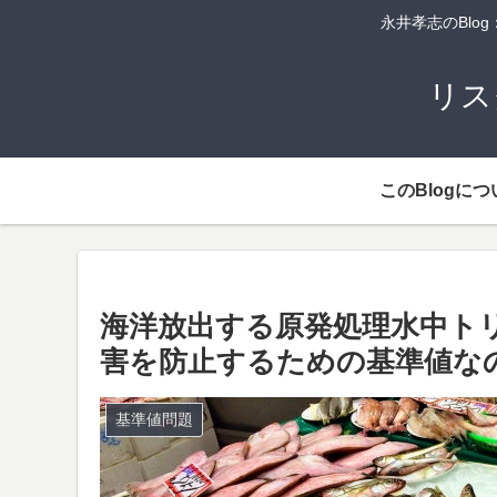
永井孝志のBl
リス
このBlogにつ
海洋放出する原発処理水中トリチ
害を防止するための基準値な
基準値問題