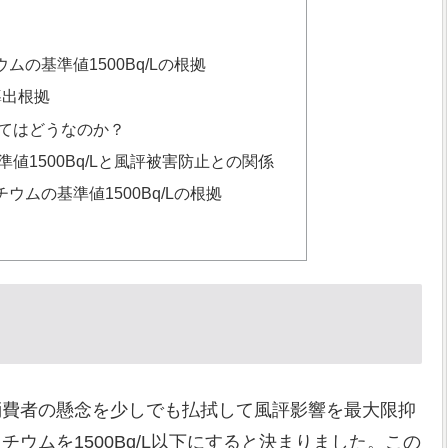
の基準値1500Bq/Lの根拠
導出根拠
てはどうなのか？
値1500Bq/Lと風評被害防止との関係
ムの基準値1500Bq/Lの根拠
消費者の懸念を少しでも払拭して風評影響を最大限抑
ウムを1500Bq/L以下にすると決まりました。この