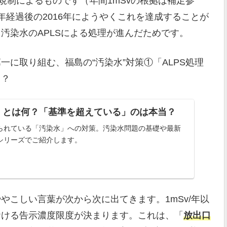
規制によるものです（年間1mSvの根拠は補足参
年経過後の2016年にようやくこれを達成することが
汚染水のAPLSによる処理が進んだためです。
に取り組む、福島の“汚染水”対策①「ALPS処理
当？
水」とは何？「基準を超えている」のは本当？
られている「汚染水」への対策。汚染水問題の基礎や最新
シリーズでご紹介します。
やこしい言葉が次から次に出てきます。1mSv/年以
おける告示濃度限度が決まります。これは、「
放出口