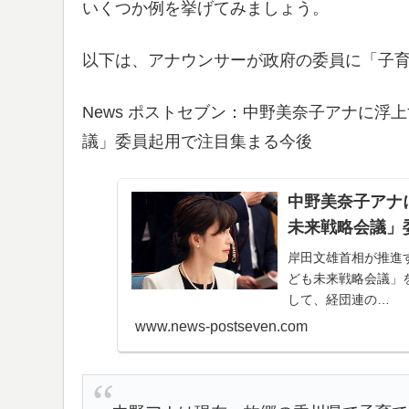
いくつか例を挙げてみましょう。
以下は、アナウンサーが政府の委員に「子
News ポストセブン：中野美奈子アナに
議」委員起用で注目集まる今後
中野美奈子アナ
未来戦略会議」
岸田文雄首相が推進
ども未来戦略会議」
して、経団連の…
www.news-postseven.com