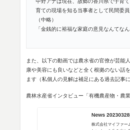
中野アナは現在、故郷の香川県で子育て
育ての現場を知る当事者として民間委員
（中略）
「金銭的に裕福な家庭の意見なんてなん
また、以下の動画では農水省の官僚が芸能
康や美容にも良いなどと全く根拠のない話
ます（私個人の見解は補足にある過去記事
農林水産省インタビュー「有機農産物・農
News 202303
株式会社マイファー