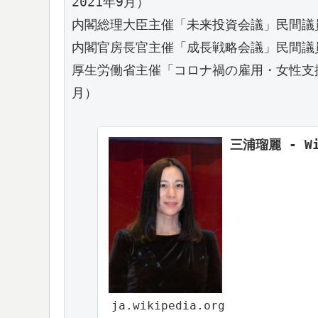
2021年9月）

内閣総理大臣主催「未来投資会議」民間議員（2
内閣官房長官主催「成長戦略会議」民間議員（20
厚生労働省主催「コロナ禍の雇用・女性支援
月）

三浦瑠麗 - Wi
ja.wikipedia.org