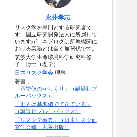
永井孝志
リスク学を専門とする研究者で
す。国立研究開発法人に所属して
いますが、本ブログは所属機関に
おける業務とは全く無関係です。
筑波大学生命環境科学研究科修
了 博士（理学）
日本リスク学会
理事
著書：
「基準値のからくり」（講談社ブ
ルーバックス）
「世界は基準値でできている」
（講談社ブルーバックス）
「リスク学事典」（日本リスク研
究学会編 丸善出版）