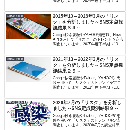
調査しています。2024年度下半期（10～
3月）の調査結果から、これまでに引き続
きAI関連と、トランプ大統領就任にとも
なうリスクがトレンドに入っています。
2025年10～2026年3月の「リス
SNS定点観測
ク」を分析しました～SNS定点観
測結果３４～
Google検索履歴やYAHOO!知恵袋、News
APIを用いて「リスク」のトレンドを定点
調査しています。2025年度下半期（10～
3月）の調査結果から、高市首相就任後の
日中関係、情勢、中東情勢の緊迫化、AI
エージェント、熊などがトレンドに入っ
2021年10～2022年3月の「リス
SNS定点観測
ています。
ク」を分析しました～SNS定点観
測結果２６～
Google検索履歴やTwitter、YAHOO!知恵
袋を用いて「リスク」のトレンドを定点
調査しています。2021年度下半期（10～
3月）の調査結果から、コロナ収束期（ワ
クチンリスクの最盛期）->オミクロン株
による第6波->ロシアによるウクライナ侵
2020年7月の「リスク」を分析し
SNS定点観測
攻とリスクのトレンドが移り変わったこ
ました～SNS定点観測結果９～
とがデータで示されました。
Google検索履歴やTwitter、YAHOO!知恵
袋を用いて「リスク」のトレンドを定点
調査しています。2020年7月の調査結果か
らは、コロナ感染再拡大によって関心度