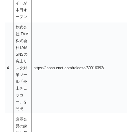
イトが
本日オ
ープン
株式会
社 TAM
株式会
社TAM
SNSの
炎上リ
4
スク対
https://japan.cnet.com/release/30916392/
策ツー
ル「炎
上チェ
ッカ
ー」を
開発
謝罪会
見の練