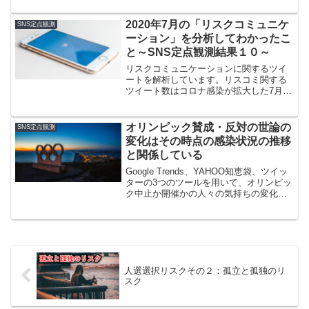
がまた復活し、「〇〇（特に旅行）して
も大丈夫か？」という情報ニーズが高い
2020年7月の「リスクコミュニケ
SNS定点観測
ままになっています。また、リスク選好
ーション」を分析してわかったこ
度の違いによって人間関係のトラブルが
と～SNS定点観測結果１０～
増加している様子もうかがえます。
リスクコミュニケーションに関するツイ
ートを解析しています。リスコミ関する
ツイート数はコロナ感染が拡大した7月に
おいても減少傾向が続きました。内容と
しては、コロナ専門家会議から指摘を受
けた政府主導のリスコミが見えてこない
オリンピック賛成・反対の世論の
SNS定点観測
こと、感染者差別の懸念が増えているこ
変化はその時点の感染状況の推移
となどがありました。
と関係している
Google Trends、YAHOO知恵袋、ツイッ
ターの3つのツールを用いて、オリンピッ
ク中止か開催かの人々の気持ちの変化を
探ってみました。人々はオリンピック開
催に伴うリスクを判断しているというよ
りも、その時の感染状況をオリンピック
のリスクに置き換えて判断している、と
いう傾向がわかりました。
人選選択リスクその２：孤立と孤独のリ
スク