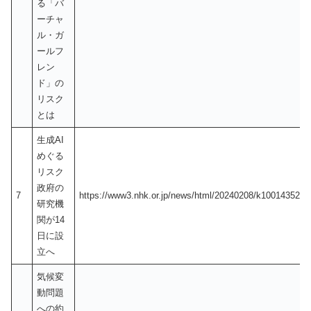
る「バ
ーチャ
ル・ガ
ールフ
レン
ド」の
リスク
とは
生成AI
めぐる
リスク
政府の
7
https://www3.nhk.or.jp/news/html/20240208/k1001435219
研究機
関が14
日に設
立へ
気候変
動問題
への約