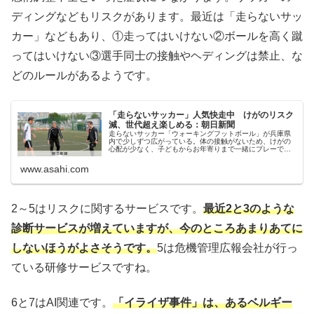
ディングなどもリスクがあります。最近は「走らないサッ
カー」などもあり、①走ってはいけない②ボールを高く蹴
ってはいけない③選手同士の接触やヘディングは禁止、な
どのルールがあるようです。
「走らないサッカー」人気快走中 けがのリスク
減、世代超え楽しめる：朝日新聞
走らないサッカー「ウォーキングフットボール」が兵庫県
内で少しずつ広がっている。体の接触がないため、けがの
心配が少なく、子どもからお年寄りまで一緒にプレーでき
る。身近な生涯スポーツとして定着させようと…
www.asahi.com
2～5はリスクに関するサービスです。
最近2と3のような
診断サービスが増えていますが、今のところあまりあてに
しないほうがよさそうです。
5は危機管理広報会社が行っ
ている研修サービスですね。
6と7はAI関連です。
「イライザ事件」は、あるベルギー