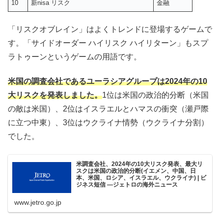
10
新nisa リスク
金融
「リスクオブレイン」はよくトレンドに登場するゲームで
す。「サイドオーダー ハイリスク ハイリターン」もスプ
ラトゥーンというゲームの用語です。
米国の調査会社であるユーラシアグループは2024年の10
大リスクを発表しました。
1位は米国の政治的分断（米国
の敵は米国）、2位はイスラエルとハマスの衝突（瀬戸際
に立つ中東）、3位はウクライナ情勢（ウクライナ分割）
でした。
米調査会社、2024年の10大リスク発表、最大リ
スクは米国の政治的分断(イエメン、中国、日
本、米国、ロシア、イスラエル、ウクライナ) | ビ
ジネス短信 ―ジェトロの海外ニュース
www.jetro.go.jp