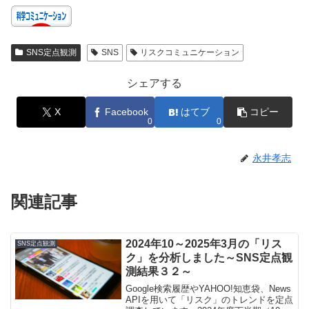
SNS定点観測
SNS
リスクコミュニケーション
シェアする
X
Facebook
はてブ
コピー
0
0
永井孝志
関連記事
2024年10～2025年3月の「リス
SNS定点観測
ク」を分析しました～SNS定点観
測結果３２～
Google検索履歴やYAHOO!知恵袋、News
APIを用いて「リスク」のトレンドを定点