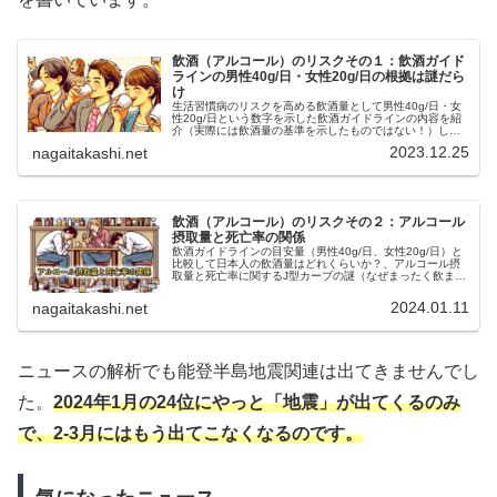
飲酒（アルコール）のリスクその１：飲酒ガイド
ラインの男性40g/日・女性20g/日の根拠は謎だら
け
生活習慣病のリスクを高める飲酒量として男性40g/日・女
性20g/日という数字を示した飲酒ガイドラインの内容を紹
介（実際には飲酒量の基準を示したものではない！）し、
男性40g/日・女性20g/日はどこから出てきた数字なのかの
2023.12.25
nagaitakashi.net
謎を解き明かします。
飲酒（アルコール）のリスクその２：アルコール
摂取量と死亡率の関係
飲酒ガイドラインの目安量（男性40g/日、女性20g/日）と
比較して日本人の飲酒量はどれくらいか？、アルコール摂
取量と死亡率に関するJ型カーブの謎（なぜまったく飲まな
い人よりも多少飲む人のほうが死亡率が低くなるのか）、
お酒の種類や休肝日の影響について調べた結果、をそれぞ
2024.01.11
nagaitakashi.net
れまとめました。
ニュースの解析でも能登半島地震関連は出てきませんでし
た。
2024年1月
の
24位にやっと「地震」が出てくるのみ
で、2-3月にはもう出てこなくなるのです。