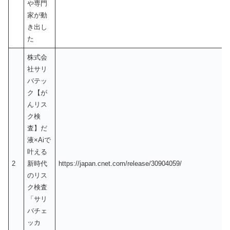
や専門
家が動
き出し
た
株式会
社サリ
バテッ
ク【が
んリス
ク検
査】だ
液×Aiで
叶える
2
新時代
https://japan.cnet.com/release/30904059/
のリス
ク検査
「サリ
バチェ
ッカ