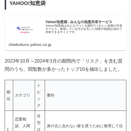
YAHOO!知恵袋
Yahoo!知恵袋 - みんなの知恵共有サービス
Yahoo!知恵袋はみんなでつくる便利でうれしい知恵の共有
サービス。参加している方がお互いに知恵や知識をQ&Aで
共有できるサイトです。
chiebukuro.yahoo.co.jp
2023年10月～2024年3月の期間内で「リスク」を含む質
問のうち、閲覧数が多かったトップ10を抽出しました。
ト
順
ピ
カテゴリ
要約
位
ッ
ク
住
恋愛相
宅
談、人間
身の丈に合わない家を買うために無理して住
1
ロ