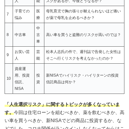
人
能
スクがあるが、今後どうなるか？
子育ての
医
母乳育児で胸の張りが耐えられないほど痛い
7
悩み
療
が薬で母乳を止めるべきか？
中
8
中古車
古
高い車を買うと盗難のリスクが高いのでは？
車
お笑い芸
芸
松本人志氏の件で、週刊誌で告発した女性は
9
人
能
そこへ行くリスクを考えなかったのか？
資産運
用、投資
投
新NISAでハイリスク・ハイリターンの投資
10
信託、
資
信託商品は何か？
NISA
「人生選択リスク」に関するトピックが多くなっていま
す。
今回は住宅ローンを組むべきか、薬を飲むべきか、高
い車を買うべきか、新NISAでどの商品に投資するか、な
どでした。コロナ関係がランクインしなくなってからはこ