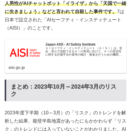
人男性がAIチャットボット「イライザ」から「天国で一緒
に生きましょう」などと言われて自殺した事件です。
7は
日本で設立された「AIセーフティ・インスティテュート
（AISI）」のことです。
Japan AISI - AI Safety Institute
ＡＩセーフティ・インスティテュート （ＡＩＳＩ）は、安
全・安心で信頼できるＡＩの実現に向けて、ＡＩの安全性
に関する評価手法や基準の検討・推進を行うための機関で
す。
aisi.go.jp
まとめ：2023年10月～2024年3月のリス
ク
2023年度下半期（10～3月）の「リスク」のトレンドを解
析した結果、能登半島地震があったにもかかわらず「リス
ク」のトレンドには入っていないことがわかりました。AI