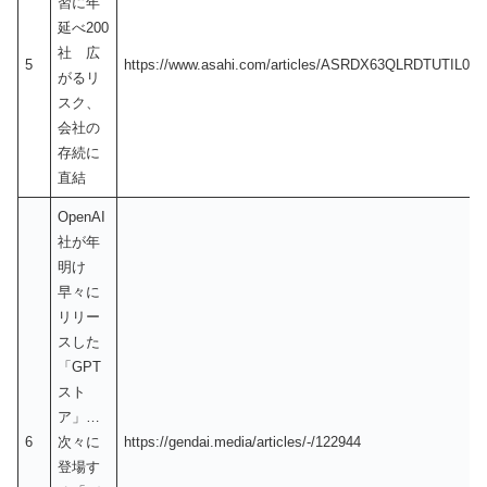
習に年
延べ200
社 広
5
https://www.asahi.com/articles/ASRDX63QLRDTUTIL03Z
がるリ
スク、
会社の
存続に
直結
OpenAI
社が年
明け
早々に
リリー
スした
「GPT
スト
ア」…
6
次々に
https://gendai.media/articles/-/122944
登場す