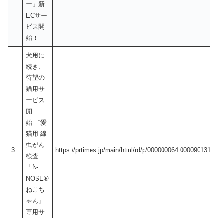
ー」新
ECサー
ビス開
始！
犬用に
続き、
待望の
猫用サ
ービス
開
始 “愛
猫用”線
虫がん
3
https://prtimes.jp/main/html/rd/p/000000064.000090131.h
検査
「N-
NOSE®
ねこち
ゃん」
専用サ