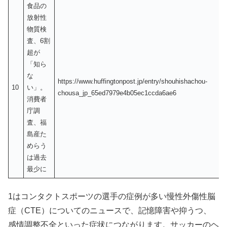
食品の
放射性
物質検
査、6割
超が
「知ら
な
https://www.huffingtonpost.jp/entry/shouhishachou-
10
い」。
chousa_jp_65ed7979e4b05ec1ccda6ae6
消費者
庁調
査、福
島産た
めらう
は過去
最少に
1はコンタクトスポーツの選手の症例が多い慢性外傷性脳
症（CTE）についてのニュースで、記憶障害や抑うつ、
感情調整不全といった症状につながります。サッカーのヘ