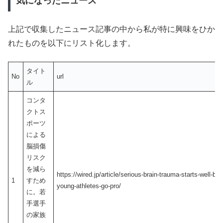
気になったニュース
上記で収集したニュース記事の中から私が特に興味をひか
れたものを以下にリスト化します。
タイト
No
url
ル
コンタ
クトス
ポーツ
による
脳損傷
リスク
を減ら
https://wired.jp/article/serious-brain-trauma-starts-well-bef
1
すため
young-athletes-go-pro/
に。若
手選手
の家族