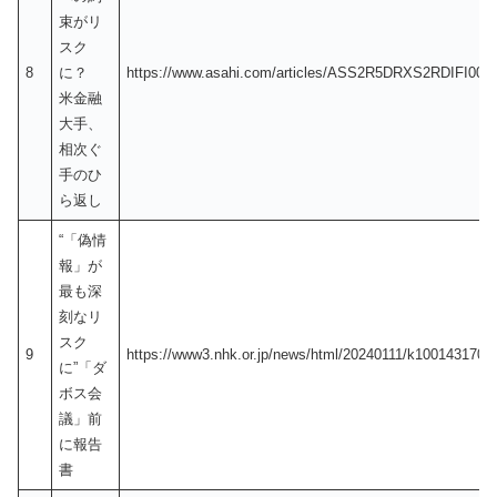
束がリ
スク
8
に？
https://www.asahi.com/articles/ASS2R5DRXS2RDIFI001.
米金融
大手、
相次ぐ
手のひ
ら返し
“「偽情
報」が
最も深
刻なリ
スク
9
https://www3.nhk.or.jp/news/html/20240111/k1001431707
に”「ダ
ボス会
議」前
に報告
書