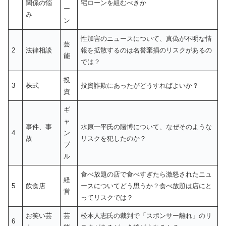
関係の悩
宅ローンを組むべきか
ー
み
ン
性加害のニュースについて、真偽が不明な情
芸
2
法律相談
報を拡散するのは名誉棄損のリスクがあるの
能
では？
投
3
株式
投資詐欺にあったがどうすればよいか？
資
ギ
ャ
事件、事
水原一平氏の賭博について、なぜそのような
4
ン
故
リスクを犯したのか？
ブ
ル
食べ放題の店で食べすぎたら激怒されたニュ
経
5
飲食店
ースについてどう思うか？食べ放題は店にと
営
ってリスクでは？
お笑い芸
芸
松本人志氏の裁判で「スポンサー離れ」のリ
6