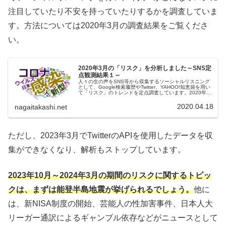
注目していたり不安を持っていたりするかを調査していま
す。方法については2020年3月の調査結果をご覧くださ
い。
2020年3月の「リスク」を分析しました～SNS定
点観測結果１～
人々の生の声をSNS等から収集するソーシャルリスニング
として、Google検索履歴やTwitter、YAHOO!知恵袋を用い
て「リスク」のトレンドを定点調査しています。2020年3
月の調査結果からは、このコロナウイルス蔓延のご時世に
〇〇しても大丈夫か？という行動の可否の判断にとても高
2020.04.18
nagaitakashi.net
い情報ニーズがあることが浮かび上がってきました。
ただし、2023年3月でTwitterのAPIを使用したデータを収
集ができなくなり、解析もストップしています。
2023年10月～2024年3月の期間のリスクに関するトピッ
クは、まずは能登半島地震が挙げられるでしょう。
他に
は、新NISA制度の開始、芸能人の性加害事件、日本人大
リーガー通訳によるギャンブル依存などがニュースとして