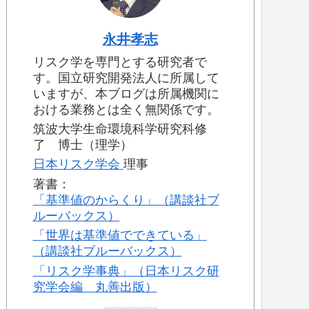
永井孝志
リスク学を専門とする研究者で
す。国立研究開発法人に所属して
いますが、本ブログは所属機関に
おける業務とは全く無関係です。
筑波大学生命環境科学研究科修
了 博士（理学）
日本リスク学会
理事
著書：
「基準値のからくり」（講談社ブ
ルーバックス）
「世界は基準値でできている」
（講談社ブルーバックス）
「リスク学事典」（日本リスク研
究学会編 丸善出版）