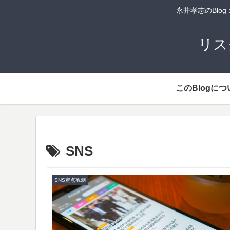
永井孝志のBl
リス
このBlogにつ
SNS
SNS定点観測