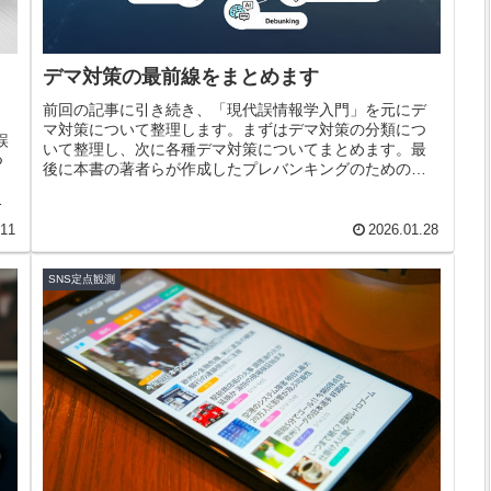
デマ対策の最前線をまとめます
前回の記事に引き続き、「現代誤情報学入門」を元にデ
マ対策について整理します。まずはデマ対策の分類につ
誤
いて整理し、次に各種デマ対策についてまとめます。最
つ
後に本書の著者らが作成したプレバンキングのためのシ
、
ョート動画などの成果について紹介します。
と
4
.11
2026.01.28
SNS定点観測