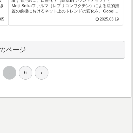
度
証するために、日産化学（除草剤ラウンドアップ）と
き
Meiji Seikaファルマ（レプリコンワクチン）による法的措
レ
置の前後におけるネット上のトレンドの変化を、Google
trendsとYHAOO知恵袋を用いて調べました。
.05
2025.03.19
のページ
次
…
6
へ