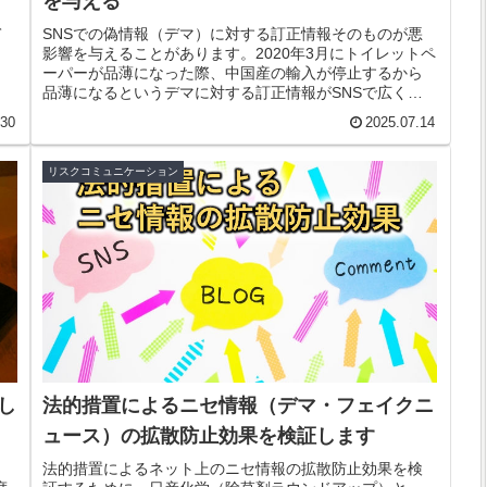
を与える
て
SNSでの偽情報（デマ）に対する訂正情報そのものが悪
影響を与えることがあります。2020年3月にトイレットペ
ーパーが品薄になった際、中国産の輸入が停止するから
品薄になるというデマに対する訂正情報がSNSで広く拡
散され、その訂正情報そのものがトイレットペーパーの
.30
2025.07.14
買い占め行動を誘発しました。
リスクコミュニケーション
析し
法的措置によるニセ情報（デマ・フェイクニ
ュース）の拡散防止効果を検証します
法的措置によるネット上のニセ情報の拡散防止効果を検