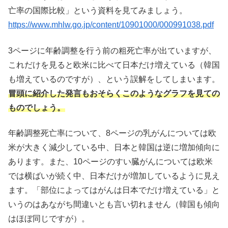
亡率の国際比較」という資料を見てみましょう。
https://www.mhlw.go.jp/content/10901000/000991038.pdf
3ページに年齢調整を行う前の粗死亡率が出ていますが、
これだけを見ると欧米に比べて日本だけ増えている（韓国
も増えているのですが）、という誤解をしてしまいます。
冒頭に紹介した発言もおそらくこのようなグラフを見ての
ものでしょう。
年齢調整死亡率について、8ページの乳がんについては欧
米が大きく減少している中、日本と韓国は逆に増加傾向に
あります。また、10ページのすい臓がんについては欧米
では横ばいが続く中、日本だけが増加しているように見え
ます。「部位によってはがんは日本でだけ増えている」と
いうのはあながち間違いとも言い切れません（韓国も傾向
はほぼ同じですが）。