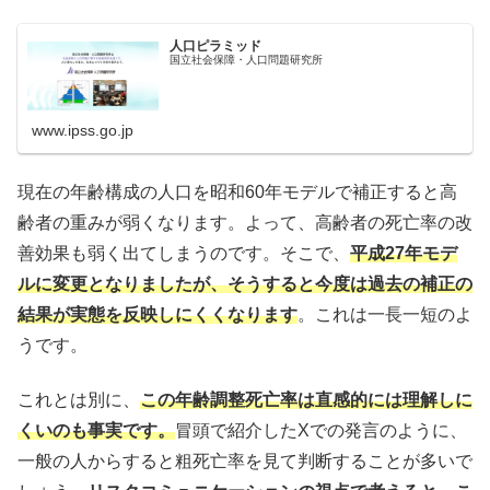
人口ピラミッド
国立社会保障・人口問題研究所
www.ipss.go.jp
現在の年齢構成の人口を昭和60年モデルで補正すると高
齢者の重みが弱くなります。よって、高齢者の死亡率の改
善効果も弱く出てしまうのです。そこで、
平成27年モデ
ルに変更となりましたが、そうすると今度は過去の補正の
結果が実態を反映しにくくなります
。これは一長一短のよ
うです。
これとは別に、
この年齢調整死亡率は直感的には理解しに
くいのも事実です。
冒頭で紹介したXでの発言のように、
一般の人からすると粗死亡率を見て判断することが多いで