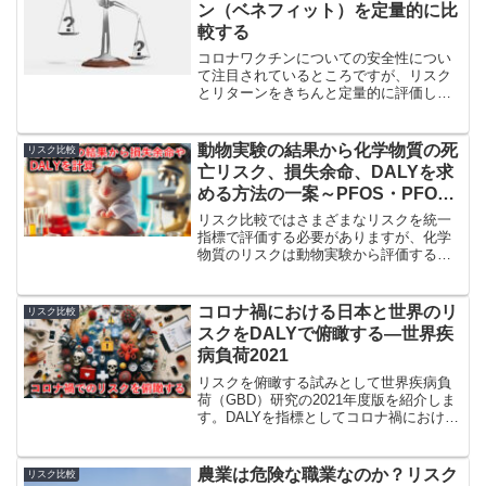
を計算してみます。
ン（ベネフィット）を定量的に比
較する
コロナワクチンについての安全性につい
て注目されているところですが、リスク
とリターンをきちんと定量的に評価して
比較したものは今のところ見あたりませ
ん。そこで、分母は揃えてリスクとリタ
ーンの比較を試みました。比較は単純で
動物実験の結果から化学物質の死
リスク比較
はありませんが、20代と60代の比較では
亡リスク、損失余命、DALYを求
リスクとリターンの関係が逆転するかも
める方法の一案～PFOS・PFOA
しれません。
を例に～
リスク比較ではさまざまなリスクを統一
指標で評価する必要がありますが、化学
物質のリスクは動物実験から評価するこ
とが多いため、死亡率や損失余命、DALY
などの指標で表現することが困難です。
そこで、動物実験の結果のみを用いて死
コロナ禍における日本と世界のリ
リスク比較
亡率、損失余命、DALYを求める簡易な方
スクをDALYで俯瞰する―世界疾
法を提案します。
病負荷2021
リスクを俯瞰する試みとして世界疾病負
荷（GBD）研究の2021年度版を紹介しま
す。DALYを指標としてコロナ禍における
日本と世界のリスクを比較してみまし
た。新型コロナ関連のリスクは日本では
低い（交通事故と火事の間）ものの世界
農業は危険な職業なのか？リスク
リスク比較