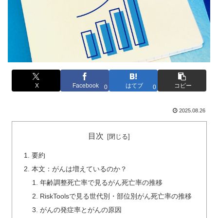
X
Facebook
はてブ
コピー
0
0
2025.08.26
目次
要約
本文：がんは増えているのか？
年齢調整死亡率で見るがん死亡率の推移
RiskToolsで見る世代別・部位別がん死亡率の推移
がんの発症率とがんの原因