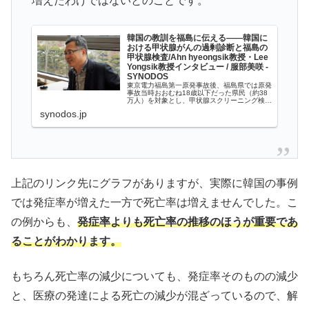
増えたわけではないとのことです。
韓国の教訓を福島に伝える――韓国に
おける甲状腺がんの過剰診断と福島の
甲状腺検査/Ahn hyeongsik教授・Lee
Yongsik教授インタビュー / 服部美咲 -
SYNODOS
東京電力福島第一原発事故後、福島県では原発
事故当時おおむね18歳以下だった県民（約38
万人）を対象とし、甲状腺スクリーニング検査
（無症状の集団に対して、甲状腺がんの可能性
synodos.jp
があるかどうかをふるいわける検査）が行われ
ている。...
上記のリンク先にグラフがありますが、実際に韓国の事例
では発症率が増えた一方で死亡率は増えませんでした。こ
の例からも、
発症率よりも死亡率の推移のほうが重要であ
ることがわかります。
もちろん死亡率の減少についても、発症率そのものの減少
と、医療の発達による死亡の減少が混ざっているので、解