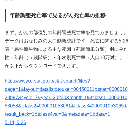
年齢調整死亡率で見るがん死亡率の推移
まず、がんの部位別の年齢調整死亡率を見てみましょう。
データはおなじみの人口動態統計です。死亡に関する5-26
表「悪性新生物による主な死因（死因簡単分類）別にみた
性・年齢（５歳階級）・年次別死亡率（人口10万対）」
が以下からダウンロードできます。
https://www.e-stat.go.jp/stat-search/files?
page=1&layout=datalist&toukei=00450011&tstat=0000010
28897&cycle=7&year=20230&month=0&tclass1=0000010
53058&tclass2=000001053061&tclass3=000001053065&
result_back=1&tclass4val=0&metadata=1&data=1
5-14, 5-26