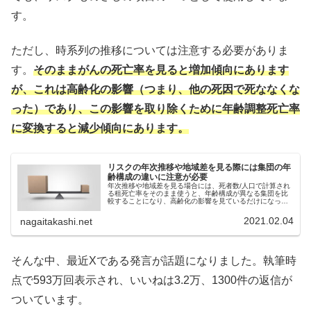
す。
ただし、時系列の推移については注意する必要がありま
す。
そのままがんの死亡率を見ると増加傾向にあります
が、これは高齢化の影響（つまり、他の死因で死ななくな
った）であり、この影響を取り除くために年齢調整死亡率
に変換すると減少傾向にあります。
リスクの年次推移や地域差を見る際には集団の年
齢構成の違いに注意が必要
年次推移や地域差を見る場合には、死者数/人口で計算され
る租死亡率をそのまま使うと、年齢構成が異なる集団を比
較することになり、高齢化の影響を見ているだけになって
しまいます。年齢構成を揃えて比較できる年齢調整死亡率
を使うと年次推移や地域差のパターンが違って見えてきま
2021.02.04
nagaitakashi.net
す。
そんな中、最近Xである発言が話題になりました。執筆時
点で593万回表示され、いいねは3.2万、1300件の返信が
ついています。