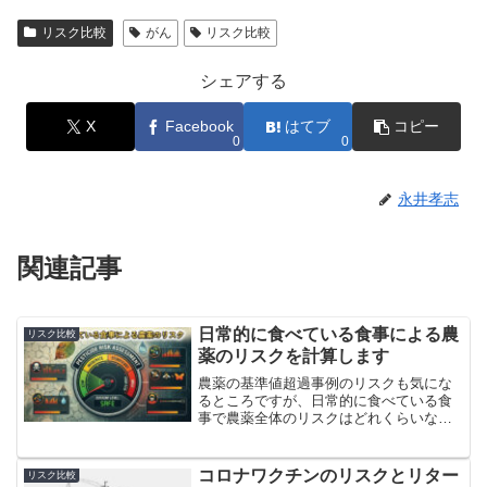
リスク比較
がん
リスク比較
シェアする
X
Facebook
はてブ
コピー
0
0
永井孝志
関連記事
日常的に食べている食事による農
リスク比較
薬のリスクを計算します
農薬の基準値超過事例のリスクも気にな
るところですが、日常的に食べている食
事で農薬全体のリスクはどれくらいなの
か？ということも気になります。そこ
で、消費者庁による食品中の残留農薬等
調査の結果を用いて、農薬全体のリスク
コロナワクチンのリスクとリター
リスク比較