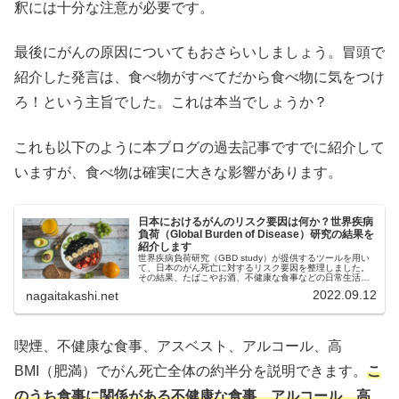
釈には十分な注意が必要です。
最後にがんの原因についてもおさらいしましょう。冒頭で
紹介した発言は、食べ物がすべてだから食べ物に気をつけ
ろ！という主旨でした。これは本当でしょうか？
これも以下のように本ブログの過去記事ですでに紹介して
いますが、食べ物は確実に大きな影響があります。
日本におけるがんのリスク要因は何か？世界疾病
負荷（Global Burden of Disease）研究の結果を
紹介します
世界疾病負荷研究（GBD study）が提供するツールを用い
て、日本のがん死亡に対するリスク要因を整理しました。
その結果、たばこやお酒、不健康な食事などの日常生活に
起因するがんの影響は化学物質によるがんと比べてけた違
2022.09.12
nagaitakashi.net
いに大きくなっています。
喫煙、不健康な食事、アスベスト、アルコール、高
BMI（肥満）でがん死亡全体の約半分を説明できます。
こ
のうち食事に関係がある不健康な食事、アルコール、高