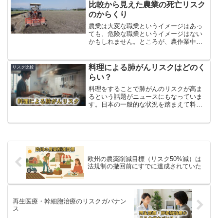
ではがんを上回り非常に高くなりまし
比較から見えた農業の死亡リスク
た。
のからくり
農業は大変な職業というイメージはあっ
ても、危険な職業というイメージはない
かもしれません。ところが、農作業中の
事故による死亡リスクは他の職業と比べ
ても非常に高く、しかも経年的に増加し
ています。業種別の死亡リスクでみても
料理による肺がんリスクはどのく
リスク比較
他業種よりも高くなっています。この原
らい？
因は農家の高齢化にあると考えられま
す。
料理をすることで肺がんのリスクが高ま
るという話題がニュースにもなっていま
す。日本の一般的な状況を踏まえて料理
による肺がんリスクがどの程度なのかを
定量的に示してみます。リスクは無視で
きるほど低くはありませんが、それほど
心配するレベルでもなさそうです。
欧州の農薬削減目標（リスク50%減）は
法規制の撤回前にすでに達成されていた
再生医療・幹細胞治療のリスクガバナン
ス