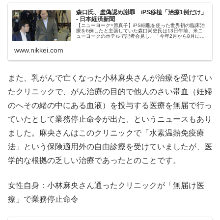
森口氏、虚偽認め謝罪 iPS移植「治療1例だけ」
- 日本経済新聞
【ニューヨーク=原真子】iPS細胞を使った世界初の臨床治
療を6例したと主張していた森口尚史氏は13日午前、米ニ
ューヨークのホテルで記者会見し、「今年2月から8月につ
いての5例はやっていない。治療は1例だけ。これからやろ
うとしていた手術についてオーバーに嘘をついてしまっ
www.nikkei.com
た」と話し、...
また、乳がんで亡くなった小林麻央さんが治療を受けてい
たクリニックで、がん治療の目的で他人のさい帯血（妊婦
のへその緒の中にある血液）を投与する医療を無届で行っ
ていたとして業務停止命令が出た、というニュースもあり
ました。麻央さんはこのクリニックで「水素温熱免疫療
法」という保険適用外の自由診療を受けていましたが、医
学的な根拠の乏しい治療であったとのことです。
女性自身：小林麻央さん通ったクリニックが「無届け医
療」で業務停止命令