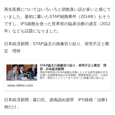
再生医療についてはいろいろと胡散臭い話が多いと感じて
いました。最初に書いたSTAP細胞事件（2014年）もそう
ですし、iPS細胞を使った世界初の臨床治療の虚言（2012
年）なども話題になりました。
日本経済新聞：STAP論文の画像切り貼り、研究不正と断
定 理研
STAP論文の画像切り貼り、研究不正と断定 理
研 - 日本経済新聞
理化学研究所のSTAP細胞を作製したとする研究成果の不正
を調べる調査委員会の石井俊輔・調査委員長は1日、小保方
晴子・研究ユニットリーダーが行った画像の切り貼りなど2
点を研究不正と断定したと発表した。一方、STAP細胞がそ
もそも存在するかどうかについては「調査委員会のミッシ
www.nikkei.com
ョンを超...
日本経済新聞：森口氏、虚偽認め謝罪 iPS移植「治療1
例だけ」