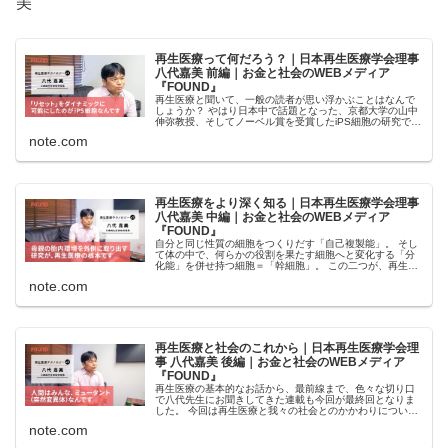
美
再生医療って何だろう？｜日本再生医療学会理事
八代嘉美 前編｜お金と社会のWEBメディア
『FOUND』
再生医療と聞いて、一般の読者が思い浮かぶことはなんで
しょうか？ やはり日本中で話題となった、京都大学の山中
伸弥教授、そしてノーベル賞を受賞したiPS細胞の研究でし
ょうか？ でも多くの人にとって、山中先生の話やiPS細
note.com
胞、そして再生医療と聞いても、具体的にはなんのことだ
か今ひとつピ...
再生医療をより深く知る｜日本再生医療学会理事
八代嘉美 中編｜お金と社会のWEBメディア
『FOUND』
自分と同じ性質の細胞をつくりだす「自己複製能」。 そし
て体の中で、何らかの役割を果たす細胞へと変化する「分
化能」を併せ持つ細胞＝「幹細胞」。 この二つが、再生医
療の一つのキーワードである、というお話を前回お聞きし
note.com
ました。 今回はこの幹細胞について、もう少し詳しくお聞
きしたいと思い...
再生医療と社会のこれから｜日本再生医療学会理
事 八代嘉美 後編｜お金と社会のWEBメディア
『FOUND』
再生医療の基本的なお話から、最前線まで、色々な切り口
で八代先生にお聞きしてきた連載も今回が最終回となりま
した。 今回は再生医療と我々の社会とのかかわりについて
お聞きしたいと思います。 八代嘉美（やしろ・よしみ） 日
note.com
本再生医療学会理事。神奈川県立保健福祉大学教授。専門
は幹細胞生物学...