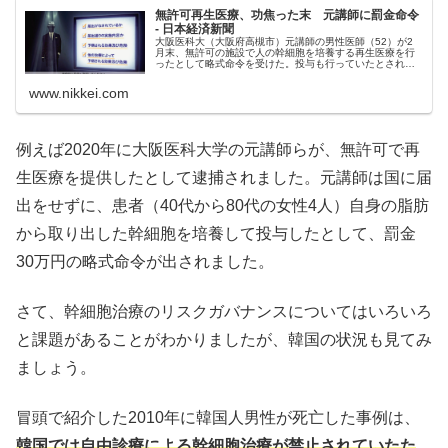
無許可再生医療、功焦った末 元講師に罰金命令
- 日本経済新聞
大阪医科大（大阪府高槻市）元講師の男性医師（52）が2
月末、無許可の施設で人の幹細胞を培養する再生医療を行
ったとして略式命令を受けた。投与も行っていたとされ、
研究資金のメドが立たずに成果を焦ったことが背景にある
とみられている。野放図な再生医療によるトラブルを防ぐ
www.nikkei.com
ため、学会は受診者...
例えば2020年に大阪医科大学の元講師らが、無許可で再
生医療を提供したとして逮捕されました。元講師は国に届
出をせずに、患者（40代から80代の女性4人）自身の脂肪
から取り出した幹細胞を培養して投与したとして、罰金
30万円の略式命令が出されました。
さて、幹細胞治療のリスクガバナンスについてはいろいろ
と課題があることがわかりましたが、韓国の状況も見てみ
ましょう。
冒頭で紹介した2010年に韓国人男性が死亡した事例は、
韓国では自由診療による幹細胞治療が禁止されていたた