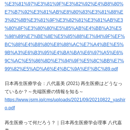
%E3%81%97%E3%81%9F%E3%82%92%E4%B8%80%
E7%B7%92%E3%81%AB%E8%80%83%E3%81%88%E
3%82%8B%E3%81%9F%E3%82%81%E3%81%AB%E3
%80%8F%E3%80%80%E5%85%AB%E4%BB%A3%E5
%98%89%E7%BE%8E%E5%85%88%E7%94%9F%EF%
BC%88%E4%B8%80%E8%88%AC%E7%A4%BE%E5%
9B%A3%E6%B3%95%E4%BA%BA%E6%97%A5%E6%
9C%AC%E5%86%8D%E7%94%9F%E5%8C%BB%E7%
99%82%E5%AD%A6%E4%BC%9A%EF%BC%89.pdf
日本再生医療学会：八代嘉美 (2021) 再生医療はどうなっ
ているか？～先端医療の情報を知る～
https://www.jsrm.jp/cms/uploads/2021/09/20210822_yashir
o.pdf
再生医療って何だろう？｜日本再生医療学会理事 八代嘉