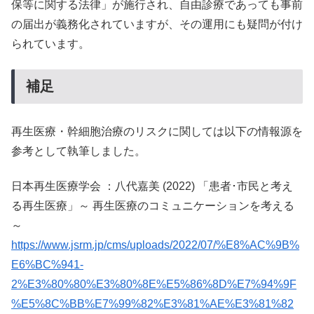
保等に関する法律」が施行され、自由診療であっても事前
の届出が義務化されていますが、その運用にも疑問が付け
られています。
補足
再生医療・幹細胞治療のリスクに関しては以下の情報源を
参考として執筆しました。
日本再生医療学会 ：八代嘉美 (2022) 「患者･市民と考え
る再生医療」～ 再生医療のコミュニケーションを考える
～
https://www.jsrm.jp/cms/uploads/2022/07/%E8%AC%9B%
E6%BC%941-
2%E3%80%80%E3%80%8E%E5%86%8D%E7%94%9F
%E5%8C%BB%E7%99%82%E3%81%AE%E3%81%82