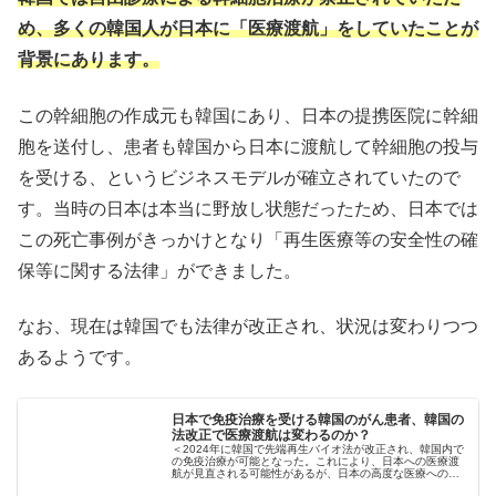
め、多くの韓国人が日本に「医療渡航」をしていたことが
背景にあります。
この幹細胞の作成元も韓国にあり、日本の提携医院に幹細
胞を送付し、患者も韓国から日本に渡航して幹細胞の投与
を受ける、というビジネスモデルが確立されていたので
す。当時の日本は本当に野放し状態だったため、日本では
この死亡事例がきっかけとなり「再生医療等の安全性の確
保等に関する法律」ができました。
なお、現在は韓国でも法律が改正され、状況は変わりつつ
あるようです。
日本で免疫治療を受ける韓国のがん患者、韓国の
法改正で医療渡航は変わるのか？
＜2024年に韓国で先端再生バイオ法が改正され、韓国内で
の免疫治療が可能となった。これにより、日本への医療渡
航が見直される可能性があるが、日本の高度な医療への信
頼が続き、韓国医療界には新たな課題が生じ...