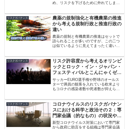
め、リスクを下げるために外れてしまい
ます。トイレットペーパーが無くなると
いうデマは在庫があるうちに買っておこ
うという行動の変化を引き起こし、実際
農薬の規制強化と有機農業の推進
リスクガバナンス
に品切れを引き起こしました。
から考える規制行政と推進行政の
違い
農薬の規制と有機農業の推進はセットで
語られることが多いのですが、この二つ
は似ているように見えてまったく違いま
す。規制は経済への介入となるため慎重
さ・科学的根拠・国際調和が求められ、
推進はそれよりもお気持ちが通りやすく
リスク許容度から考えるオリンピ
リスクガバナンス
暴走しやすいという特徴があります。
ックとロック・イン・ジャパン・
フェスティバルとこんにゃくゼリ
ーの共通点とは何か？
サッカーEURO選手権や野球のオールス
ターで満員の観客を入れている欧米より
もコロナの感染者数や死者数が抑えられ
ている日本でのオリンピックは無観客と
なりました。オリンピックや中止に追い
込まれた日本のロックフェスの共通点
コロナウイルスのリスクガバナン
リスクガバナンス
を、やはりリスクに関して批判の矛先が
スにおける科学と政治その２：専
集中したこんにゃくゼリーも含めて考え
門家会議（的なもの）の状況や役
てみました。
割の違いを比較してわかったこと
新型コロナウイルス対策において専門家
から政府に助言をする組織は専門家会議