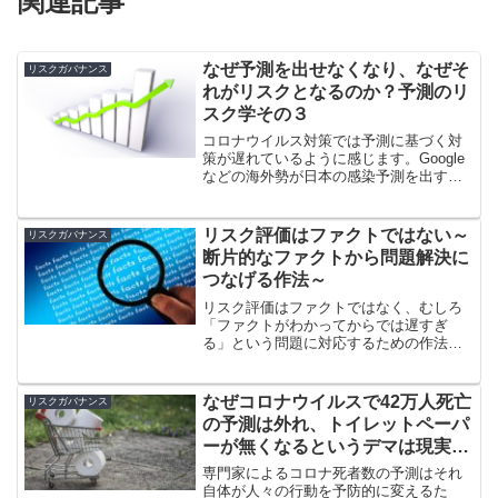
関連記事
なぜ予測を出せなくなり、なぜそ
リスクガバナンス
れがリスクとなるのか？予測のリ
スク学その３
コロナウイルス対策では予測に基づく対
策が遅れているように感じます。Google
などの海外勢が日本の感染予測を出す一
方で、日本からは予測が出なくなってし
まいました。本来予測を出すべきである
中の人たちが予測を出せなくなる現状と
リスク評価はファクトではない～
リスクガバナンス
その問題点について、コロナと原発事故
断片的なファクトから問題解決に
を比較しながら整理しました。
つなげる作法～
リスク評価はファクトではなく、むしろ
「ファクトがわかってからでは遅すぎ
る」という問題に対応するための作法と
言えます。断片的なファクトを最大限有
効に活用して、知見が欠けている部分は
推定や仮定を置いて穴埋めし、政策など
なぜコロナウイルスで42万人死亡
リスクガバナンス
の意思決定の根拠として活用できるよう
の予測は外れ、トイレットペーパ
にしたものです。
ーが無くなるというデマは現実に
なるのか？予測のリスク学
専門家によるコロナ死者数の予測はそれ
自体が人々の行動を予防的に変えるた