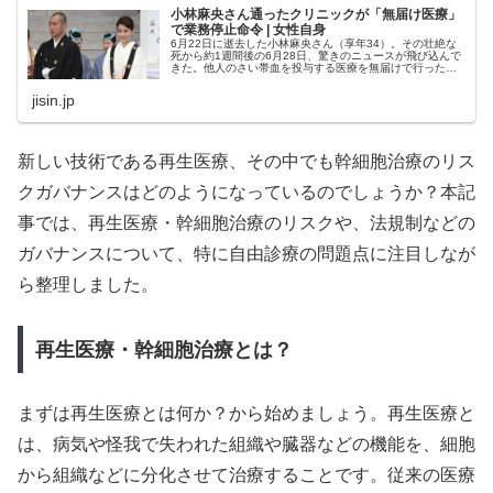
小林麻央さん通ったクリニックが「無届け医療」
で業務停止命令 | 女性自身
6月22日に逝去した小林麻央さん（享年34）。その壮絶な
死から約1週間後の6月28日、驚きのニュースが飛び込んで
きた。他人のさい帯血を投与する医療を無届けで行ったと
して、全国11のクリニックに業務停止命令が下った。その
うちの1施設が、麻央さんの昨年から何度も通っていたAク
jisin.jp
リニック...
新しい技術である再生医療、その中でも幹細胞治療のリス
クガバナンスはどのようになっているのでしょうか？本記
事では、再生医療・幹細胞治療のリスクや、法規制などの
ガバナンスについて、特に自由診療の問題点に注目しなが
ら整理しました。
再生医療・幹細胞治療とは？
まずは再生医療とは何か？から始めましょう。再生医療と
は、病気や怪我で失われた組織や臓器などの機能を、細胞
から組織などに分化させて治療することです。従来の医療