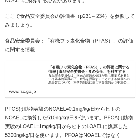
NOAELに換算する必要があります。
ここで食品安全委員会の評価書（p231～234）を参照して
みましょう。
食品安全委員会：「有機フッ素化合物（PFAS）」の評価
に関する情報
「有機フッ素化合物（PFAS）」の評価に関する
情報 | 食品安全委員会 - 食の安全、を科学する
食品安全委員会は、国民の健康の保護が最も重要であると
いう基本的認識の下、食品を摂取することによる健康への
悪影響について、科学的知見に基づき客観的かつ中立公正
に評価を行う機関です。
www.fsc.go.jp
PFOSは動物実験のNOAEL=0.1mg/kg/日からヒトの
NOAELに換算した510ng/kg/日を使います。PFOAは動物
実験のLOAEL=1mg/kg/日からヒトのLOAELに換算した
5300ng/kg/日を使います。PFOAはNOAELではなく