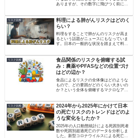
ありますが、その数字に飛びつく前にそ
の信頼度がどの程度かということを考え
ることが重要なポイントになります。実
際の統計値と仮想的シナリオによる評
料理による肺がんリスクはどのく
リスク比較
価、数理モデルによる予測の信頼性につ
らい？
いて記載します。
料理をすることで肺がんのリスクが高ま
るという話題がニュースにもなっていま
す。日本の一般的な状況を踏まえて料理
による肺がんリスクがどの程度なのかを
定量的に示してみます。リスクは無視で
きるほど低くはありませんが、それほど
食品関係のリスクを俯瞰する試
リスク比較
心配するレベルでもなさそうです。
み：農薬やPFASなどの位置づけ
はどの辺か？
食品によるリスクの全体像はどのような
もので、どの要因がどのくらい大きいの
か？という全体を俯瞰するマクロなアプ
ローチが不足しています。そこで、世界
疾病負荷研究のデータを用いて食品関係
のリスクを俯瞰します。農薬やPFASなど
2024年から2025年にかけて日本
リスク比較
話題の化学物質の位置付けも併せて示し
の死亡リスクのトレンドはどのよ
ます。
うな変化をしたか？
2025年の人口動態統計による死因別死者
数や死因別超過死亡のデータを分析しま
した。新型コロナウイルスによる死亡率