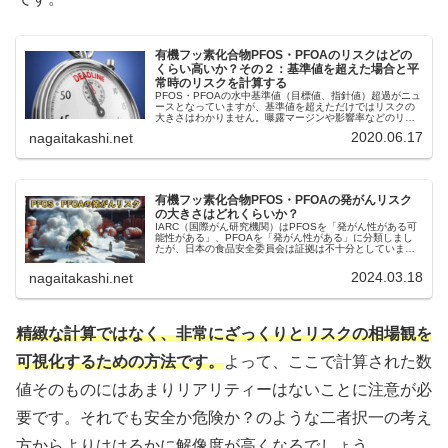
有機フッ素化合物PFOS・PFOAのリスクはどの
くらい高いか？その２：基準値を超えた場合と平
常時のリスクを計算する
PFOS・PFOAの水中基準値（目標値、指針値）超過がニュ
ースとなっていますが、基準値を超えただけではリスクの
大きさはわかりません。曝露マージンや影響率などのリス
クを実際に計算することでその大きさを判断できます。結
2020.06.17
nagaitakashi.net
果的に、PFOS・PFOAのリスクは平常時でも基準値超過の
水を飲んだとしてもかなり低いことがわかりました。
有機フッ素化合物PFOS・PFOAの発がんリスク
の大きさはどれくらいか？
IARC（国際がん研究機関）はPFOSを「発がん性がある可
能性がある」、PFOAを「発がん性がある」に分類しまし
たが、日本の食品安全委員会は証拠は不十分としていま
す。仮に発がん性がある（＋遺伝毒性あり）とみなした場
合の発がんリスクを計算した結果を紹介します。
2024.03.18
nagaitakashi.net
精緻な計算ではなく、非常にざっくりとリスクの相場観を
可視化するための方法です。
よって、ここで計算された数
値そのものにはあまりリアリティーはないことに注意が必
要です。それでも安全か危険か？のような二者択一の考え
方からよりははるかに解像度が高くなるでしょう。