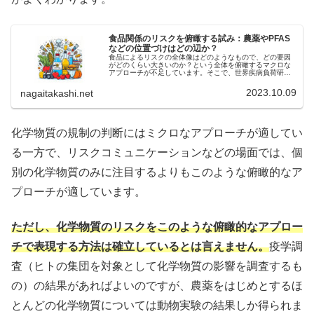
食品関係のリスクを俯瞰する試み：農薬やPFAS
などの位置づけはどの辺か？
食品によるリスクの全体像はどのようなもので、どの要因
がどのくらい大きいのか？という全体を俯瞰するマクロな
アプローチが不足しています。そこで、世界疾病負荷研究
のデータを用いて食品関係のリスクを俯瞰します。農薬や
PFASなど話題の化学物質の位置付けも併せて示します。
2023.10.09
nagaitakashi.net
化学物質の規制の判断にはミクロなアプローチが適してい
る一方で、リスクコミュニケーションなどの場面では、個
別の化学物質のみに注目するよりもこのような俯瞰的なア
プローチが適しています。
ただし、化学物質のリスクをこのような俯瞰的なアプロー
チで表現する方法は確立しているとは言えません。
疫学調
査（ヒトの集団を対象として化学物質の影響を調査するも
の）の結果があればよいのですが、農薬をはじめとするほ
とんどの化学物質については動物実験の結果しか得られま