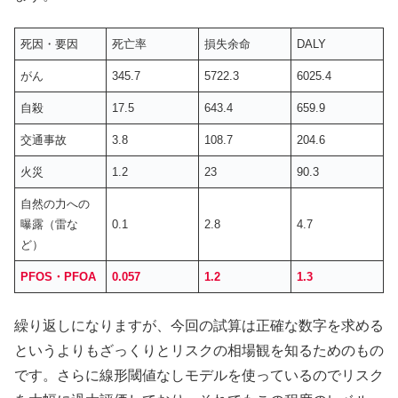
死因・要因
死亡率
損失余命
DALY
がん
345.7
5722.3
6025.4
自殺
17.5
643.4
659.9
交通事故
3.8
108.7
204.6
火災
1.2
23
90.3
自然の力への
曝露（雷な
0.1
2.8
4.7
ど）
PFOS・PFOA
0.057
1.2
1.3
繰り返しになりますが、今回の試算は正確な数字を求める
というよりもざっくりとリスクの相場観を知るためのもの
です。さらに線形閾値なしモデルを使っているのでリスク