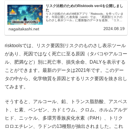
リスク比較のためのRisktools ver4を公開しまし
た
リスク比較のためのWEBアプリ「Risktools」を作っていま
す。今回公開した改良版（ver4）では、「死因別リスクの
ものさし表示ツール」に最新版のデータを追加、「リスク
要因別リスクのものさし表示ツール」に最新版のデータ・
性別とリスク指標の選択を追加しました。
2024.08.19
nagaitakashi.net
risktoolsでは、リスク要因別リスクのものさし表示ツール
があり、死因ではなく死亡に至る原因（タバコやアルコー
ル、肥満など）別に死亡率、損失余命、DALYを表示する
ことができます。最新のデータは2021年です。このデー
タの中から、化学物質を原因とするリスク要因を抜き出し
てみます。
そうすると、アルコール、鉛、トランス脂肪酸、アスベス
ト、ヒ素、ベンゼン、カドミウム、クロム、ホルムアルデ
ヒド、ニッケル、多環芳香族炭化水素（PAH）、トリク
ロロエチレン、ラドンの13種類が抽出されました。これ