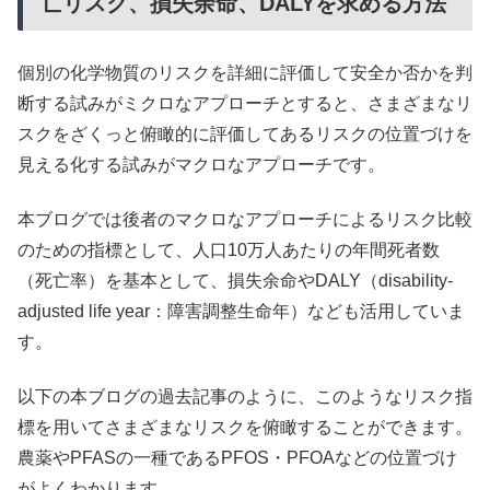
亡リスク、損失余命、DALYを求める方法
個別の化学物質のリスクを詳細に評価して安全か否かを判
断する試みがミクロなアプローチとすると、さまざまなリ
スクをざくっと俯瞰的に評価してあるリスクの位置づけを
見える化する試みがマクロなアプローチです。
本ブログでは後者のマクロなアプローチによるリスク比較
のための指標として、人口10万人あたりの年間死者数
（死亡率）を基本として、損失余命やDALY（disability-
adjusted life year：障害調整生命年）なども活用していま
す。
以下の本ブログの過去記事のように、このようなリスク指
標を用いてさまざまなリスクを俯瞰することができます。
農薬やPFASの一種であるPFOS・PFOAなどの位置づけ
がよくわかります。