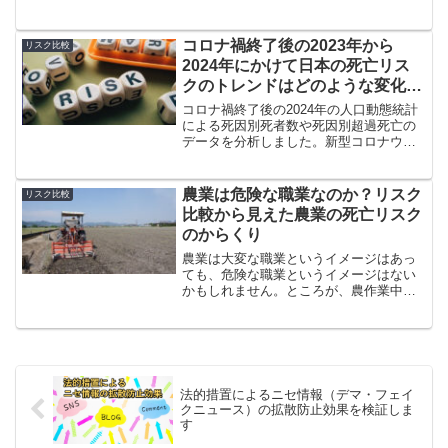
は減少し、一方でインフルエンザの死亡
率が増加する傾向が続いています。年代
別では、10代で死亡率が上昇する傾向が
コロナ禍終了後の2023年から
リスク比較
あり、さらに男女差が縮む傾向が進みま
2024年にかけて日本の死亡リス
した。
クのトレンドはどのような変化を
したか？
コロナ禍終了後の2024年の人口動態統計
による死因別死者数や死因別超過死亡の
データを分析しました。新型コロナウイ
ルスは減少しインフルエンザは増加しま
した。年代別では若い年代で男女差が縮
む傾向が進み、出生率は減少し続けてい
農業は危険な職業なのか？リスク
リスク比較
ます。
比較から見えた農業の死亡リスク
のからくり
農業は大変な職業というイメージはあっ
ても、危険な職業というイメージはない
かもしれません。ところが、農作業中の
事故による死亡リスクは他の職業と比べ
ても非常に高く、しかも経年的に増加し
ています。業種別の死亡リスクでみても
他業種よりも高くなっています。この原
因は農家の高齢化にあると考えられま
す。
法的措置によるニセ情報（デマ・フェイ
クニュース）の拡散防止効果を検証しま
す