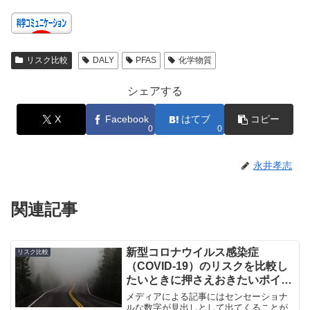
リスク比較
DALY
PFAS
化学物質
シェアする
X
Facebook
はてブ
コピー
0
0
永井孝志
関連記事
新型コロナウイルス感染症
リスク比較
（COVID-19）のリスクを比較し
たいときに押さえおきたいポイン
ト４つ。その３：数字に飛びつく
メディアによる記事にはセンセーショナ
前に信頼性を判断する
ルな数字が見出しとして出てくることが