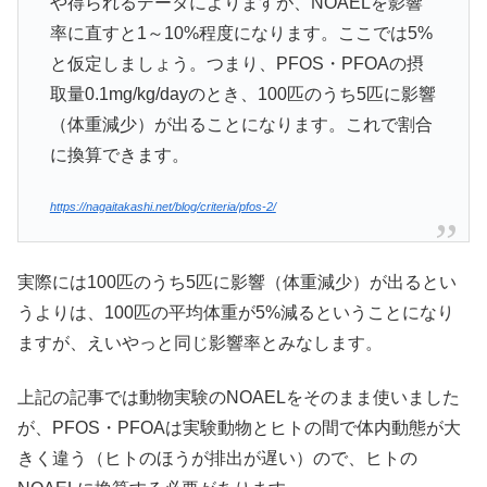
や得られるデータによりますが、NOAELを影響
率に直すと1～10%程度になります。ここでは5%
と仮定しましょう。つまり、PFOS・PFOAの摂
取量0.1mg/kg/dayのとき、100匹のうち5匹に影響
（体重減少）が出ることになります。これで割合
に換算できます。
https://nagaitakashi.net/blog/criteria/pfos-2/
実際には100匹のうち5匹に影響（体重減少）が出るとい
うよりは、100匹の平均体重が5%減るということになり
ますが、えいやっと同じ影響率とみなします。
上記の記事では動物実験のNOAELをそのまま使いました
が、PFOS・PFOAは実験動物とヒトの間で体内動態が大
きく違う（ヒトのほうが排出が遅い）ので、ヒトの