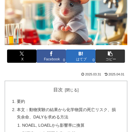
X
Facebook
はてブ
コピー
0
0
2025.03.31
2025.04.01
目次
要約
本文：動物実験の結果から化学物質の死亡リスク、損
失余命、DALYを求める方法
NOAEL, LOAELから影響率に換算