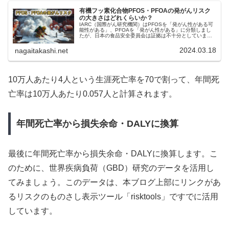
有機フッ素化合物PFOS・PFOAの発がんリスク
の大きさはどれくらいか？
IARC（国際がん研究機関）はPFOSを「発がん性がある可
能性がある」、PFOAを「発がん性がある」に分類しまし
たが、日本の食品安全委員会は証拠は不十分としていま
す。仮に発がん性がある（＋遺伝毒性あり）とみなした場
合の発がんリスクを計算した結果を紹介します。
2024.03.18
nagaitakashi.net
10万人あたり4人という生涯死亡率を70で割って、年間死
亡率は10万人あたり0.057人と計算されます。
年間死亡率から損失余命・DALYに換算
最後に年間死亡率から損失余命・DALYに換算します。こ
のために、世界疾病負荷（GBD）研究のデータを活用し
てみましょう。このデータは、本ブログ上部にリンクがあ
るリスクのものさし表示ツール「risktools」ですでに活用
しています。