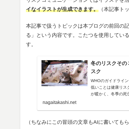
リスクコミュニケーションではイラストを
イなイラストが生成できます。
（本記事トッ
本記事で扱うトピックは本ブログの前回の
る」という内容です。こたつを使用してい
す。
冬のリスクその
スク
WHOのガイドライ
低いことは健康リス
が暖かく、冬季の死
死亡リスクを試算し
nagaitakashi.net
（ちなみにこの冒頭の文章もAIに書いても