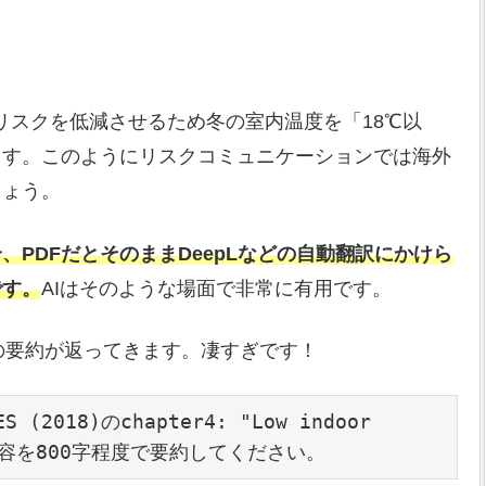
リスクを低減させるため冬の室内温度を「18℃以
ます。このようにリスクコミュニケーションでは海外
しょう。
PDFだとそのままDeepLなどの自動翻訳にかけら
です。
AIはそのような場面で非常に有用です。
語の要約が返ってきます。凄すぎです！
ES (2018)のchapter4: "Low indoor 
on"の内容を800字程度で要約してください。