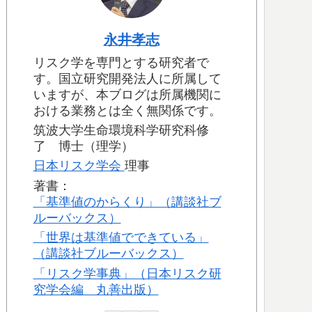
永井孝志
リスク学を専門とする研究者で
す。国立研究開発法人に所属して
いますが、本ブログは所属機関に
おける業務とは全く無関係です。
筑波大学生命環境科学研究科修
了 博士（理学）
日本リスク学会
理事
著書：
「基準値のからくり」（講談社ブ
ルーバックス）
「世界は基準値でできている」
（講談社ブルーバックス）
「リスク学事典」（日本リスク研
究学会編 丸善出版）