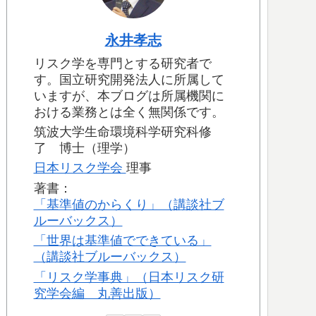
永井孝志
リスク学を専門とする研究者で
す。国立研究開発法人に所属して
いますが、本ブログは所属機関に
おける業務とは全く無関係です。
筑波大学生命環境科学研究科修
了 博士（理学）
日本リスク学会
理事
著書：
「基準値のからくり」（講談社ブ
ルーバックス）
「世界は基準値でできている」
（講談社ブルーバックス）
「リスク学事典」（日本リスク研
究学会編 丸善出版）