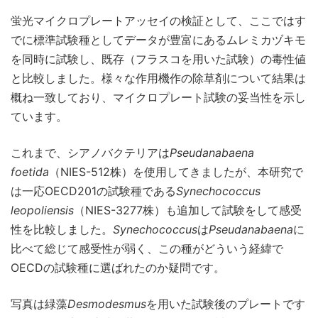
蛍光マイクロプレートアッセイの検証として、ここではす
でに標準試験種としてデータが豊富にあるムレミカヅキモ
を同時に試験し、既存（フラスコを用いた試験）の毒性値
と比較しました。様々な作用機作の除草剤について結果は
概ね一致しており、マイクロプレート試験の妥当性を示し
ています。
これまで、シアノバクテリアは
Pseudanabaena
foetida
（NIES-512株）を使用してきましたが、本研究で
は一応OECD201の試験種である
Synechococcus
leopoliensis
（NIES-3277株）も追加して試験をして感受
性を比較しました。
Synechococcus
は
Pseudanabaena
に
比べて総じて感受性が弱く、この種がどういう経緯で
OECDの試験種に選ばれたのか疑問です。
写真は緑藻
Desmodesmus
を用いた試験後のプレートです