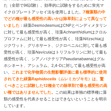
た（全部で96試験）。効率的に試験をするために蛍光マ
イクロプレートアッセイ法を使用しました。
7種藻類の中
でどの種が最も感受性の高いかは除草剤によって異なって
いました
：緑藻
Desmodesmus
はCNPとペンディメタリン
に対して最も感受性が高く、珪藻
Achnanthidium
はクロル
プロファムに対して最も感受性が高く、珪藻
Nitzschia
は
ジクワット、グリホサート、ジクロベニルに対して最も感
受性が高く、珪藻
Navicula
はトリフルラリンに対して最も
感受性が高く、シアノバクテリア
Pseudanabaena
はグル
ホシネート、アシュラム、2,4-Dに対して最も感受性が高
い。
これまで化学物質の生態影響評価に最も標準的に使用
されてきた緑藻
Raphidocelis
（ムレミカヅキモ）は、驚
くべきことに試験した12種全ての除草剤で最も感受性の高
い種ではありませんでした。
この結果は単独の標準種に藻
類の感受性を代表させることはできないということを明示
しています。